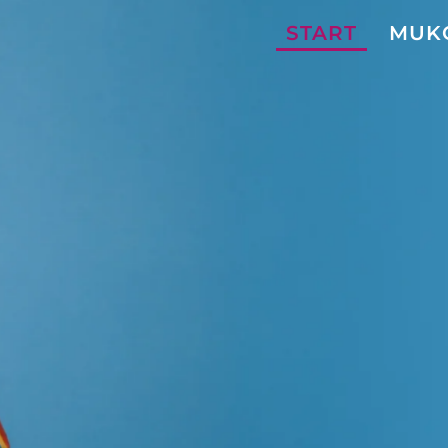
START
MUK