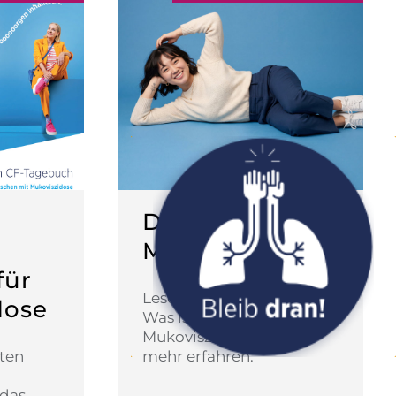
Definition von
Mukoviszidose
für
Lesedauer: 2 Minuten
dose
Was ist eigentlich
Mukoviszidose? Hier
uten
mehr erfahren.
 das