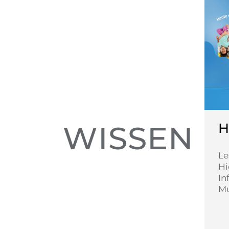
WISSEN
H
Le
Hi
In
Mu