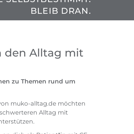
BLEIB DRAN.
 den Alltag mit
ionen zu Themen rund um
MT
n von muko-alltag.de möchten
chwer­teren Alltag mit
AG
ter­stützen.