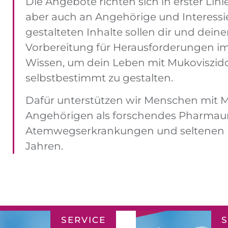
Die Angebote richten sich in erster Linie
WARUM SICH D
aber auch an Angehörige und Interessier
DRANBLEIB
gestalteten Inhalte sollen dir und dein
WIRKLICH AUSZA
Vorbereitung für Herausforderungen im 
Wissen, um dein Leben mit Mukoviszid
MEHR ERFAHR
selbstbestimmt zu gestalten.
Dafür unterstützen wir Menschen mit M
Angehörigen als forschendes Pharmau
Atemwegserkrankungen und seltenen E
Jahren.
SERVICE
S