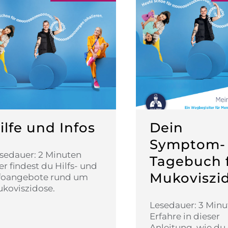
ilfe und Infos
Dein
Symptom-
sedauer: 2 Minuten
Tagebuch 
er findest du Hilfs- und
Mukoviszi
foangebote rund um
koviszidose.
Lesedauer: 3 Min
Erfahre in dieser
Anleitung, wie du