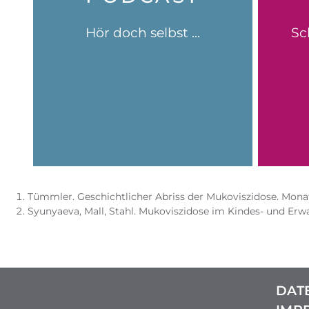
auch "Muko on Air".
Bede
Podcast" und empfehlen dir
Hör doch selbst ...
Sch
in 
dich in unserem "Atemwegs-
Intere
Wir haben Spezialfolgen für
Tümmler. Geschichtlicher Abriss der Mukoviszidose. Monat
Syunyaeva, Mall, Stahl. Mukoviszidose im Kindes- und Erwa
DAT