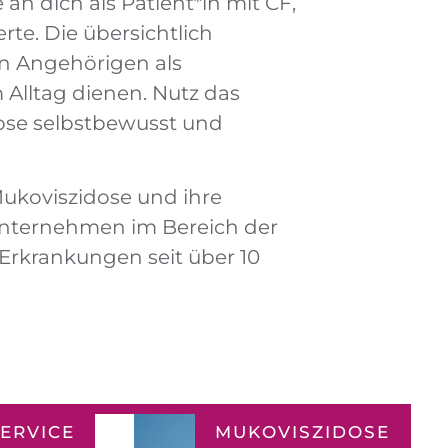
 an dich als Patient*in mit CF,
AS
te. Die übersichtlich
EN
en Angehörigen als
HLT
Alltag dienen. Nutz das
ose selbstbewusst und
EN
ukoviszidose und ihre
nternehmen im Bereich der
rkrankungen seit über 10
ERVICE
MUKOVISZIDOSE