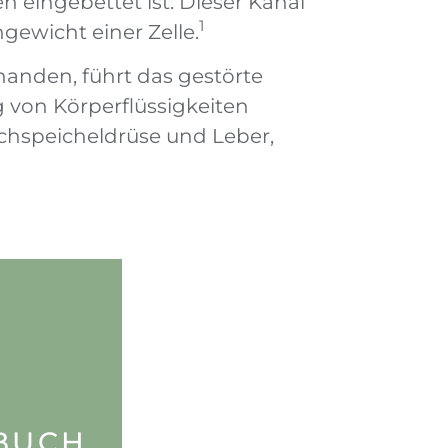
n eingebettet ist. Dieser Kanal
1
gewicht einer Zelle.
rhanden, führt das gestörte
 von Körperflüssigkeiten
uchspeicheldrüse und Leber,
LOAD
BUCH