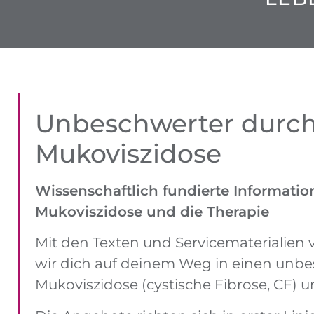
Unbe­schwerter
durch
Mukoviszidose
Wissenschaftlich fundierte Informat
Muko­viszidose und die Therapie
SELBSTBESTIM
Mit den Texten und Service­materialie
wir dich auf deinem Weg in einen unbes
IM ALLT
Mukoviszidose (cystische Fibrose, CF) un