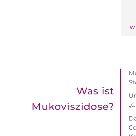
W
Mu
St
Was ist
Ur
Mukoviszi­dose?
„C
Da
Co