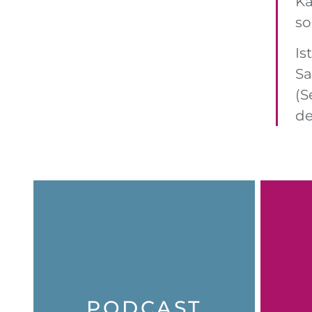
Ka
so
Is
Sa
(S
de
HIER KLICKEN
PODCAST