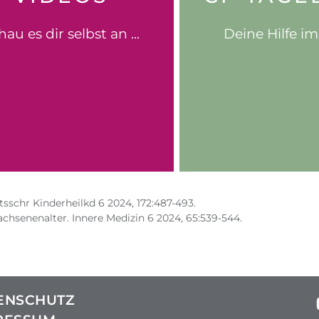
zum Selber-Au
utung für deinen Alltag
Behandelnden mit
au es dir selbst an ...
Deine Hilfe im
der CF-Therapie und der
Termin bei d
ssante Videos zum Wandel
bereit für deine
Behalte den Überbl
sschr Kinderheilkd 6 2024, 172:487-493.
chsenenalter. Innere Medizin 6 2024, 65:539-544.
ENSCHUTZ