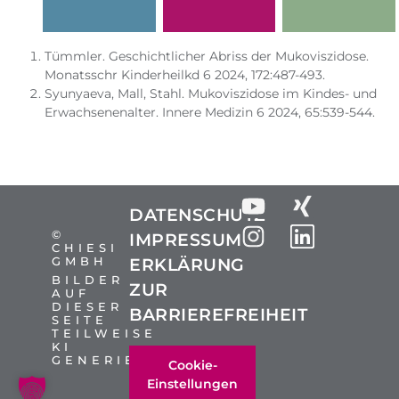
Tümmler. Geschichtlicher Abriss der Mukoviszidose.
Monatsschr Kinderheilkd 6 2024, 172:487-493.
Syunyaeva, Mall, Stahl. Mukoviszidose im Kindes- und
Erwachsenenalter. Innere Medizin 6 2024, 65:539-544.
DATENSCHUTZ
©
IMPRESSUM
CHIESI
GMBH
ERKLÄRUNG
BILDER
ZUR
AUF
DIESER
BARRIEREFREIHEIT
SEITE
TEILWEISE
KI
GENERIERT
Cookie-
Einstellungen