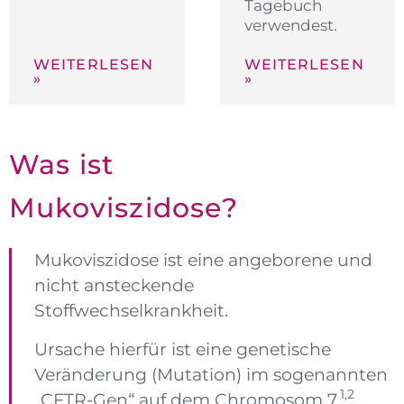
Tagebuch
verwendest.
WEITERLESEN
WEITERLESEN
»
»
Was ist
Mukoviszi­dose?
Mukoviszidose ist eine angeborene und
nicht ansteckende
Stoffwechselkrankheit.
Ursache hierfür ist eine genetische
Veränderung (Mutation) im sogenannten
1,2
„CFTR-Gen“ auf dem Chromosom 7.