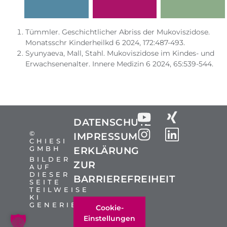
Tümmler. Geschichtlicher Abriss der Mukoviszidose.
Monatsschr Kinderheilkd 6 2024, 172:487-493.
Syunyaeva, Mall, Stahl. Mukoviszidose im Kindes- und
Erwachsenenalter. Innere Medizin 6 2024, 65:539-544.
DATENSCHUTZ
©
IMPRESSUM
CHIESI
GMBH
ERKLÄRUNG
BILDER
ZUR
AUF
DIESER
BARRIEREFREIHEIT
SEITE
TEILWEISE
KI
GENERIERT
Cookie-
Einstellungen