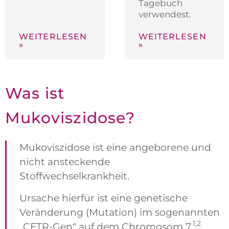
Tagebuch
verwendest.
WEITERLESEN
WEITERLESEN
»
»
Was ist
Mukoviszi­dose?
Mukoviszidose ist eine angeborene und
nicht ansteckende
Stoffwechselkrankheit.
Ursache hierfür ist eine genetische
Veränderung (Mutation) im sogenannten
1,2
„CFTR-Gen“ auf dem Chromosom 7.