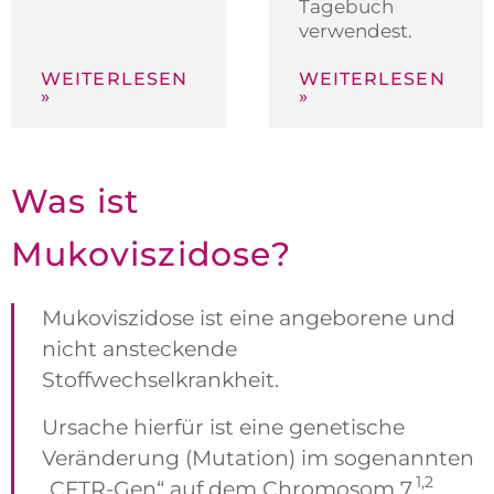
Tagebuch
verwendest.
WEITERLESEN
WEITERLESEN
»
»
Was ist
Mukoviszi­dose?
Mukoviszidose ist eine angeborene und
nicht ansteckende
Stoffwechselkrankheit.
Ursache hierfür ist eine genetische
Veränderung (Mutation) im sogenannten
1,2
„CFTR-Gen“ auf dem Chromosom 7.