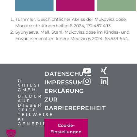
Tümmler. Geschichtlicher Abriss der Mukoviszidose.
Monatsschr Kinderheilkd 6 2024, 172:487-493.
Syunyaeva, Mall, Stahl. Mukoviszidose im Kindes- und
Erwachsenenalter. Innere Medizin 6 2024, 65:539-544.
DATENSCHUTZ
©
IMPRESSUM
CHIESI
GMBH
ERKLÄRUNG
BILDER
ZUR
AUF
DIESER
BARRIEREFREIHEIT
SEITE
TEILWEISE
KI
GENERIERT
Cookie-
Einstellungen